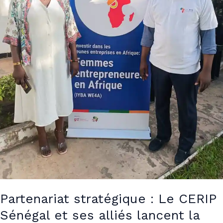
la
mise
en
œuvre
du
Programme
IYBA
WE4A
(GIZ-
UE)
Partenariat stratégique : Le CERIP
Sénégal et ses alliés lancent la