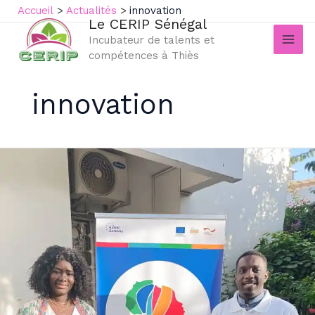
Aller
Accueil
Actualités
innovation
Le CERIP Sénégal
au
Incubateur de talents et
contenu
compétences à Thiès
innovation
Partenariat
stratégique
:
Le
CERIP
Sénégal
et
ses
alliés
lancent