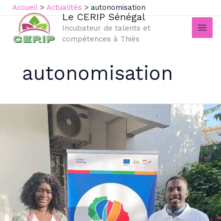
Aller
Accueil
Actualités
autonomisation
Le CERIP Sénégal
au
Incubateur de talents et
contenu
compétences à Thiès
autonomisation
Partenariat
stratégique
:
Le
CERIP
Sénégal
et
ses
alliés
lancent