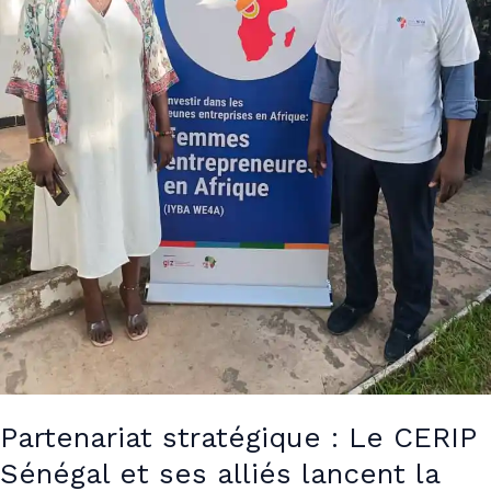
la
mise
en
œuvre
du
Programme
IYBA
WE4A
(GIZ-
UE)
Partenariat stratégique : Le CERIP
Sénégal et ses alliés lancent la